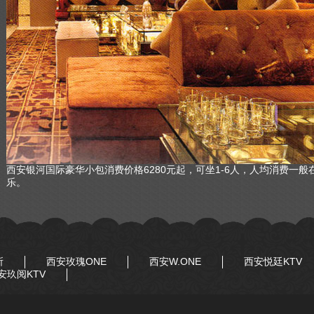
西安银河国际豪华小包消费价格6280元起，可坐1-6人，人均消费一般
乐。
所
西安玫瑰ONE
西安W.ONE
西安悦廷KTV
安玖阅KTV